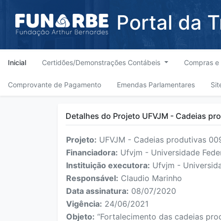
Portal da 
Inicial
Certidões/Demonstrações Contábeis
Compras e 
Comprovante de Pagamento
Emendas Parlamentares
Sit
Detalhes do Projeto UFVJM - Cadeias pr
Projeto:
UFVJM - Cadeias produtivas 00
Financiadora:
Ufvjm - Universidade Feder
Instituição executora:
Ufvjm - Universida
Responsável:
Claudio Marinho
Data assinatura:
08/07/2020
Vigência:
24/06/2021
Objeto:
“Fortalecimento das cadeias produ