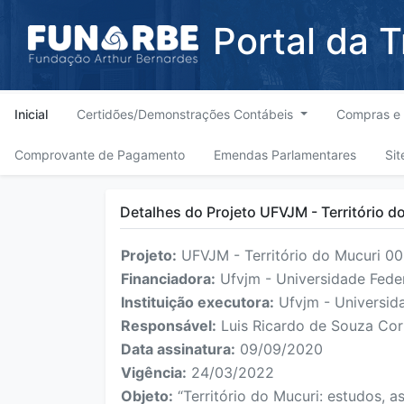
Portal da 
Inicial
Certidões/Demonstrações Contábeis
Compras e 
Comprovante de Pagamento
Emendas Parlamentares
Sit
Detalhes do Projeto UFVJM - Território 
Projeto:
UFVJM - Território do Mucuri 0
Financiadora:
Ufvjm - Universidade Feder
Instituição executora:
Ufvjm - Universida
Responsável:
Luis Ricardo de Souza Cor
Data assinatura:
09/09/2020
Vigência:
24/03/2022
Objeto:
“Território do Mucuri: estudos, a