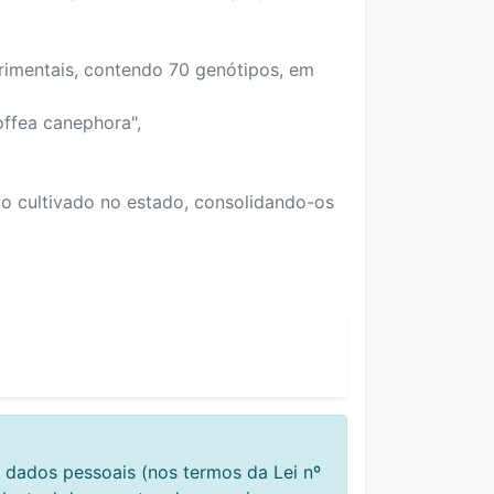
rimentais, contendo 70 genótipos, em
ffea canephora",
co cultivado no estado, consolidando-os
 dados pessoais (nos termos da Lei nº