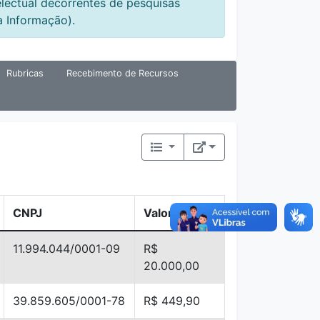
electual decorrentes de pesquisas
à Informação).
Rubricas
Recebimento de Recursos
CNPJ
Valor
11.994.044/0001-09
R$
20.000,00
39.859.605/0001-78
R$ 449,90