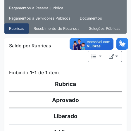
Pagamentos à Pessoa Jurídica
Pagamentos à Servidores Públicos
Documentos
Rubricas
Recebimento de Recursos
Seleções Públicas
Saldo por Rubricas
Exibindo
1-1
de
1
item.
Rubrica
Aprovado
Liberado